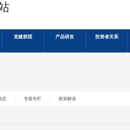
站
党建群团
产品研发
投资者关系
动态
专题专栏
政策解读