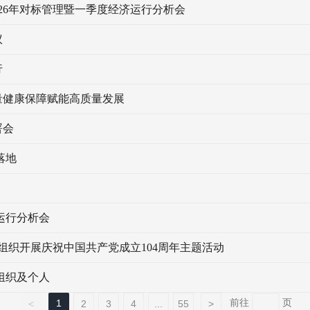
器召开2026年对标管理暨一季度经济运行分析会
议
行
量健康保障赋能高质量发展
署会
落地
运行分析会
组织开展庆祝中国共产党成立104周年主题活动
组织及个人
前往
页
1
<
2
3
4
...
55
>