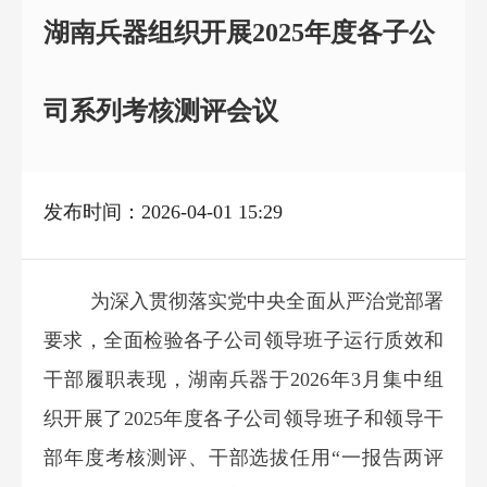
湖南兵器组织开展2025年度各子公
司系列考核测评会议
发布时间：2026-04-01 15:29
为深入贯彻落实党中央全面从严治党部署
要求，全面检验各子公司领导班子运行质效和
干部履职表现，湖南兵器于2026年3月集中组
织开展了2025年度各子公司领导班子和领导干
部年度考核测评、干部选拔任用“一报告两评