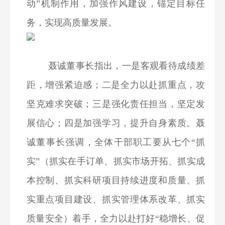
动”机制作用，加强作风建设，锚定目标任
务，实现高质量发展。
聂诚董事长指出，一是客观看待成绩差
距，增强紧迫感；二是全力以赴抓重点，攻
坚克难求突破；三是强化责任担当，坚定发
展信心；四是加强学习，提升自身素质。聂
诚董事长强调，全体干部职工要从七个“抓
实”（抓实在手订单、抓实市场开拓、抓实成
本控制、抓实科研项目持续进度和质量、抓
实重点项目建设、抓实管理体系改革、抓实
质量安全）着手，全力以赴打好“稳增长、促