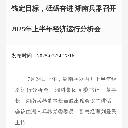
锚定目标，砥砺奋进 湖南兵器召开
2025年上半年经济运行分析会
发布时间：2025-07-24 17:16
7月24日上午，湖南兵器召开上半年经
济运行分析会。湘科集团党委书记、董事
长，湖南兵器董事长聂诚出席会议并讲话。
会议由湖南兵器党委委员、副总经理刘爱民
主持。