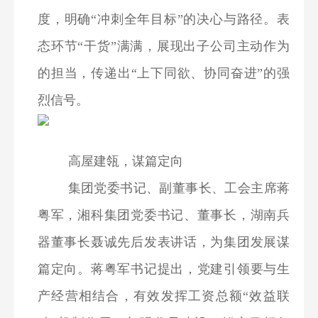
度，明确
“冲刺全年目标”的决心与路径。表
态环节“干货”满满，展现出子公司主动作为
的担当，传递出“上下同欲、协同奋进”的强
烈信号。
高屋建瓴，谋篇定向
集团党委书记、副董事长、工会主席蒋
粤军，湘科集团党委书记、董事长，湖南兵
器董事长聂诚先后发表讲话，为集团发展谋
篇定向。蒋粤军书记提出，党建引领要与生
产经营相结合，有效发挥工资总额
“效益联