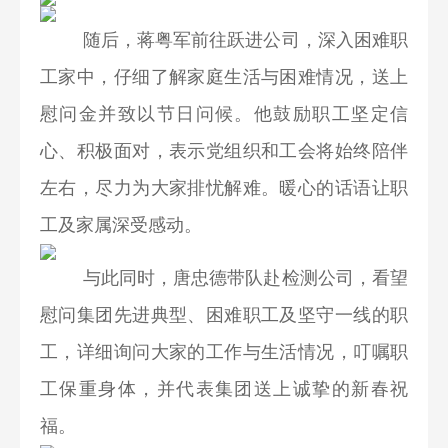
随后，蒋粤军前往跃进公司，深入困难职
工家中，仔细了解家庭生活与困难情况，送上
慰问金并致以节日问候。他鼓励职工坚定信
心、积极面对，表示党组织和工会将始终陪伴
左右，尽力为大家排忧解难。暖心的话语让职
工及家属深受感动。
与此同时，唐忠德带队赴检测公司，看望
慰问集团先进典型、困难职工及坚守一线的职
工，详细询问大家的工作与生活情况，叮嘱职
工保重身体，并代表集团送上诚挚的新春祝
福。