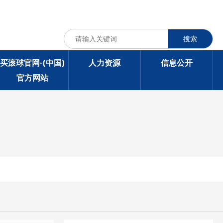
搜索
买滚球官网·(中国)
人力资源
信息公开
官方网站