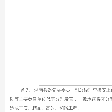
首先，湖南兵器党委委员、副总经理李极安上
勘等主要参建单位代表分别发言，一致承诺将充分
造成平安、精品、高效、和谐工程。