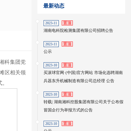
最新动态
置顶
2023-11
湖南电科院检测集团有限公司招聘公告
置顶
2023-11
公示
。湘科集团党
置顶
2023-10
滩区相关领
买滚球官网·(中国)官方网站 市场化选聘湖南
兵器东升机械制造有限公司总经理 公告
式。
置顶
2023-10
转载| 湖南湘科控股集团有限公司关于公布假
冒国企行为举报方式的公告
置顶
2023-10