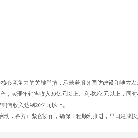
升核心竞争力的关键举措，承载着服务国防建设和地方发
式投产，实现年销售收入30亿元以上、利税3亿元以上，同
销售收入达到20亿元以上。
启动，各方正紧密协作，确保工程顺利推进，早日建成投