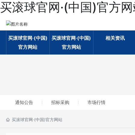
买滚球官网·(中国)官方网
买滚球官网·(中国)
买滚球官网·(中国)
相关资讯
官方网站
官方网站
通知公告
招标采购
市场行情
买滚球官网·(中国)官方网站