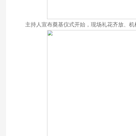
主持人宣布奠基仪式开始，现场礼花齐放、机