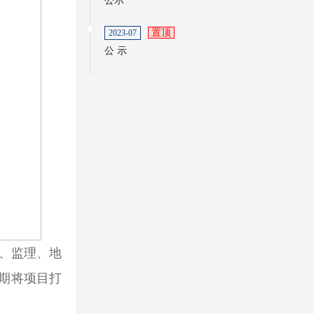
公示
置顶
2023-07
公 示
、监理、地
期将项目打