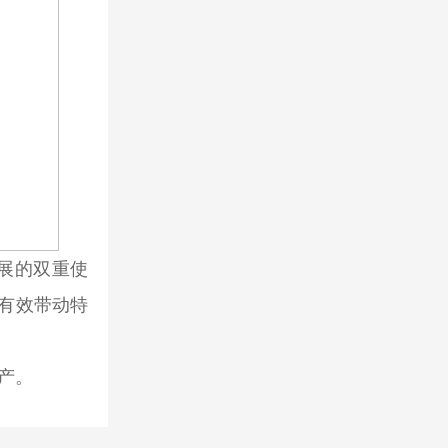
展的双重使
时有效带动特
产。