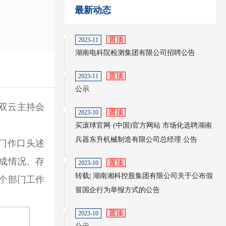
最新动态
置顶
2023-11
湖南电科院检测集团有限公司招聘公告
置顶
2023-11
公示
王双云主持会
置顶
2023-10
买滚球官网·(中国)官方网站 市场化选聘湖南
兵器东升机械制造有限公司总经理 公告
门作口头述
完成情况、存
置顶
2023-10
转载| 湖南湘科控股集团有限公司关于公布假
个部门工作
冒国企行为举报方式的公告
置顶
2023-10