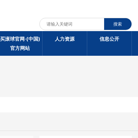
搜索
买滚球官网·(中国)
人力资源
信息公开
官方网站